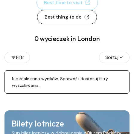
Best time to visit
Best thing to do
0 wycieczek in London
Filtr
Sortuj
Nie znaleziono wyników. Sprawdź i dostosuj filtry
wyszukiwania.
Bilety lotnicze
Kup bilet lotniczy w dobrej cenie z Biurem Podróży