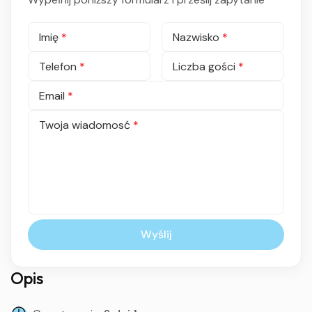
Imię
*
Nazwisko
*
Telefon
*
Liczba gości
*
Email
*
Twoja wiadomosć
*
Wyślij
Opis