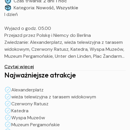
Czas trwania:
2 dni 1 noc
Kategoria:
Nowość, Wszystkie
I dzień
Wyjazd o godz. 05.00
Przejazd przez Polskę i Niemcy do Berlina
Zwiedzanie: Alexanderplatz, wieża telewizyjna z tarasem
widokowym, Czerwony Ratusz, Katedra, Wyspa Muzeów,
Muzeum Pergamońskie, Unter den Linden, Plac Żandarma,
Brama Brandenburska, Reichstag – siedziba niemieckiego
Czytaj więcej
parlamentu
Najważniejsze atrakcje
Przejazd na Potsdamer Platz z budowlami
najsłynniejszych współczesnych architektów
Alexanderplatz
Przejazd do Berlina Zachodniego: Kurfurstendamm z
wieża telewizyjna z tarasem widokowym
licznymi restauracjami, barami i eleganckimi butikami,
Czerwony Ratusz
Kościół Pamięci Cesarza Wilhelma
Katedra
W godzinach wieczornych zakwaterowanie,
Wyspa Muzeów
obiadokolacja i nocleg
Muzeum Pergamońskie