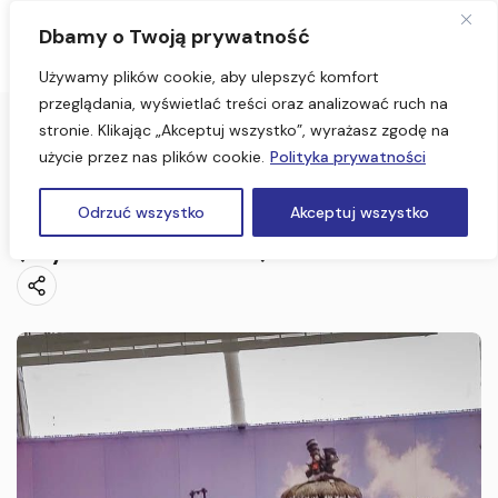
Dbamy o Twoją prywatność
Używamy plików cookie, aby ulepszyć komfort
przeglądania, wyświetlać treści oraz analizować ruch na
stronie. Klikając „Akceptuj wszystko”, wyrażasz zgodę na
Strona Główna
użycie przez nas plików cookie.
Polityka prywatności
Berlin, Tropikalna Wyspa 2 dni (Wycieczka dla szkół)
Berlin, Tropikalna Wyspa 2 dni
Odrzuć wszystko
Akceptuj wszystko
(Wycieczka dla szkół)