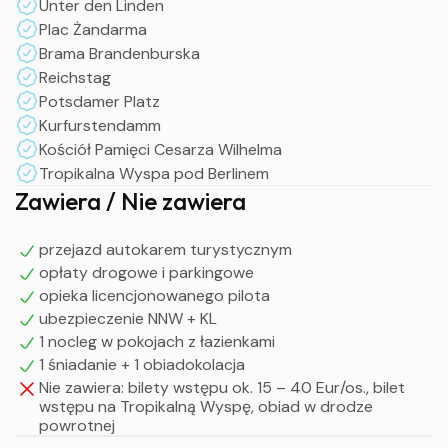
Unter den Linden
II dzień
Plac Żandarma
Brama Brandenburska
Śniadanie
Reichstag
Przejazd na Tropikalną Wyspę pod Berlinem
Potsdamer Platz
Całodzienny pobyt w fascynującej krainie tropików z
Kurfurstendamm
prawdziwą plażą nad wodą, lasem tropikalnym oraz
Kościół Pamięci Cesarza Wilhelma
oryginalnymi budowlami z krajów ze strefy
Tropikalna Wyspa pod Berlinem
międzyzwrotnikowej, gdzie kulisy jedynego w swoim
Zawiera / Nie zawiera
rodzaju tropikalnego kompleksu wellness zapewnią
poczucie błogości i szczęścia
W godzinach popołudniowych wyjazd w drogę powrotną
przejazd autokarem turystycznym
opłaty drogowe i parkingowe
do Polski
opieka licencjonowanego pilota
Przyjazd na miejsce zbiórki w godzinach nocnych
ubezpieczenie NNW + KL
1 nocleg w pokojach z łazienkami
UWAGA !
1 śniadanie + 1 obiadokolacja
Powyższy program jest ramowy i może ulegać zmianom
Nie zawiera: bilety wstępu ok. 15 – 40 Eur/os., bilet
w zależności od potrzeb grupy.
wstępu na Tropikalną Wyspę, obiad w drodze
powrotnej