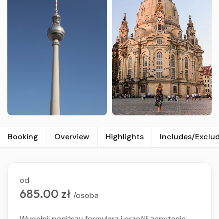
Booking
Overview
Highlights
Includes/Exclu
od
685.00 zł
/osoba
Wypełnij poniższy formularz i prześlij zapytanie