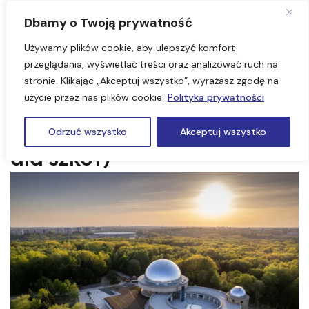
Dbamy o Twoją prywatność
Używamy plików cookie, aby ulepszyć komfort
przeglądania, wyświetlać treści oraz analizować ruch na
stronie. Klikając „Akceptuj wszystko”, wyrażasz zgodę na
Chorzów, Bytom – Muzeum
użycie przez nas plików cookie.
Polityka prywatności
Chleba 1 dzień (Wycieczki
Odrzuć wszystko
Akceptuj wszystko
dla szkół)