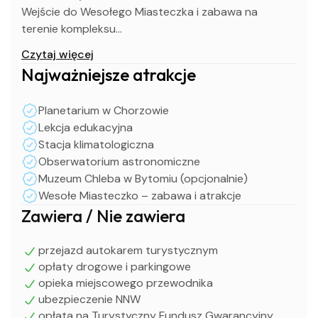
Wejście do Wesołego Miasteczka i zabawa na
terenie kompleksu
Przyjazd w godzinach wieczornych
Czytaj więcej
Najważniejsze atrakcje
UWAGA !
Planetarium w Chorzowie
Powyższy program jest ramowy i może ulegać
Lekcja edukacyjna
zmianom w zależności od potrzeb grupy.
Stacja klimatologiczna
Obserwatorium astronomiczne
Muzeum Chleba w Bytomiu (opcjonalnie)
Wesołe Miasteczko – zabawa i atrakcje
Zawiera / Nie zawiera
przejazd autokarem turystycznym
opłaty drogowe i parkingowe
opieka miejscowego przewodnika
ubezpieczenie NNW
opłata na Turystyczny Fundusz Gwarancyjny