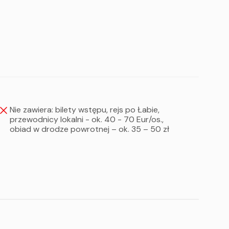
nom w zależności od potrzeb grupy.
Nie zawiera: bilety wstępu, rejs po Łabie,
przewodnicy lokalni - ok. 40 - 70 Eur/os.,
obiad w drodze powrotnej – ok. 35 – 50 zł