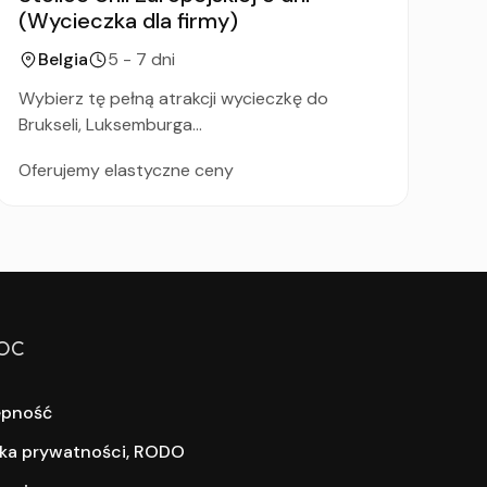
(Wycieczka dla firmy)
(W
Belgia
5 - 7 dni
Wybierz tę pełną atrakcji wycieczkę do
Wy
Brukseli, Luksemburga...
Sal
Oferujemy elastyczne ceny
Of
OC
ępność
yka prywatności, RODO