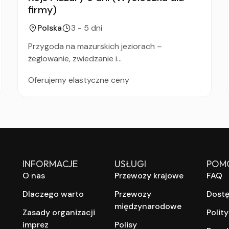
firmy)
Polska
3 - 5 dni
Przygoda na mazurskich jeziorach –
żeglowanie, zwiedzanie i...
Oferujemy elastyczne ceny
INFORMACJE
USŁUGI
POM
O nas
Przewozy krajowe
FAQ
Dlaczego warto
Przewozy
Dost
międzynarodowe
Zasady organizacji
Polit
imprez
Polisy