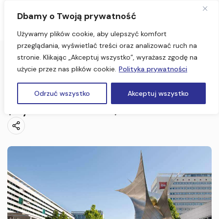
Dbamy o Twoją prywatność
Używamy plików cookie, aby ulepszyć komfort
przeglądania, wyświetlać treści oraz analizować ruch na
stronie. Klikając „Akceptuj wszystko”, wyrażasz zgodę na
Strona Główna
użycie przez nas plików cookie.
Polityka prywatności
Drezno, Saksonia Szwajcarska 2 dni (Wycieczka dla szkół)
Drezno, Saksonia Szwajcarska 2 dni
Odrzuć wszystko
Akceptuj wszystko
(Wycieczka dla szkół)