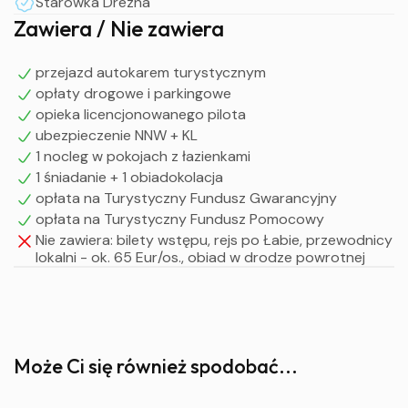
Starówka Drezna
Powyższy program jest ramowy i może ulegać zmianom
Zawiera / Nie zawiera
w zależności od potrzeb grupy.
przejazd autokarem turystycznym
opłaty drogowe i parkingowe
opieka licencjonowanego pilota
ubezpieczenie NNW + KL
1 nocleg w pokojach z łazienkami
1 śniadanie + 1 obiadokolacja
opłata na Turystyczny Fundusz Gwarancyjny
opłata na Turystyczny Fundusz Pomocowy
Nie zawiera: bilety wstępu, rejs po Łabie, przewodnicy
lokalni - ok. 65 Eur/os., obiad w drodze powrotnej
Może Ci się również spodobać...