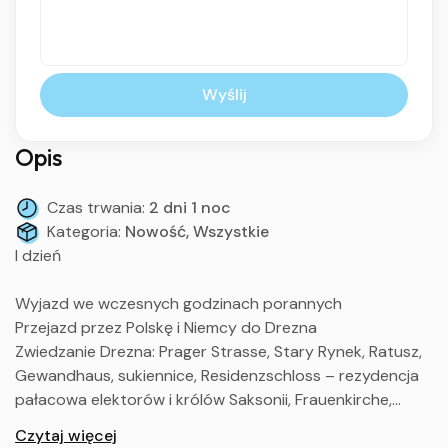
Wyślij
Opis
Czas trwania:
2 dni 1 noc
Kategoria:
Nowość, Wszystkie
I dzień
Wyjazd we wczesnych godzinach porannych
Przejazd przez Polskę i Niemcy do Drezna
Zwiedzanie Drezna: Prager Strasse, Stary Rynek, Ratusz,
Gewandhaus, sukiennice, Residenzschloss – rezydencja
pałacowa elektorów i królów Saksonii, Frauenkirche,
Katedra, Opera, Tarasy Brühla, Zwinger
Czytaj więcej
Opcjonalnie rejs statkiem po Łabie do Pillnitz i zwiedzanie