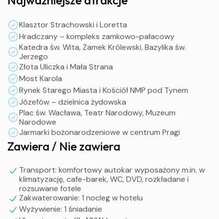
Czas wolny na jarmarku bożonarodzeniowym
W godzinach wieczornych zakwaterowanie w hotelu,
Klasztor Strachowski i Loretta
nocleg
Hradczany – kompleks zamkowo-pałacowy
Katedra św. Wita, Zamek Królewski, Bazylika św.
II dzień
Jerzego
Złota Uliczka i Mała Strana
Śniadanie
Most Karola
Przejazd do centrum Pragi
Rynek Starego Miasta i Kościół NMP pod Tynem
Dalsze zwiedzanie stolicy Czech: Rynek Starego Miasta,
Józefów – dzielnica żydowska
Kościół NMP pod Tynem, Józefów – praska dzielnica
Plac św. Wacława, Teatr Narodowy, Muzeum
żydowska, przejście na Nowe Miasto, Plac św. Wacława,
Narodowe
Jarmarki bożonarodzeniowe w centrum Pragi
Teatr Narodowy, Muzeum Narodowe, dla
Zawiera / Nie zawiera
zainteresowanych możliwość zwiedzania Muzeum Figur
Woskowych
Pobyt na jarmarku świątecznym
Transport: komfortowy autokar wyposażony m.in. w
klimatyzację, cafe-barek, WC, DVD, rozkładane i
Po południu wyjazd w drogę powrotną do Polski
rozsuwane fotele
Przyjazd na miejsce zbiórki w godzinach nocnych
Zakwaterowanie: 1 nocleg w hotelu
Wyżywienie: 1 śniadanie