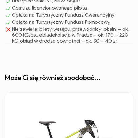
Ubezpieczenie: KL, NNW, bagaż
UWAGA !
Obsługa licencjonowanego pilota
Powyższy program jest ramowy i może ulegać zmianom
Opłata na Turystyczny Fundusz Gwarancyjny
w zależności od potrzeb grupy.
Opłata na Turystyczny Fundusz Pomocowy
Nie zawiera: bilety wstępu, przewodnicy lokalni – ok.
600 KC/os., obiadokolacja w Pradze – ok. 170 – 220
KC, obiad w drodze powrotnej – ok. 30 – 40 zł
Może Ci się również spodobać...