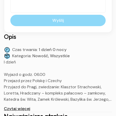
Wyślij
Opis
Czas trwania:
1 dzień 0 nocy
Kategoria:
Nowość, Wszystkie
I dzień
Wyjazd o godz. 06.00
Przejazd przez Polskę i Czechy
Przyjazd do Pragi, zwiedzanie: Klasztor Strachowski,
Loretta, Hradczany – kompleks pałacowo – zamkowy,
Katedra św. Wita, Zamek Królewski, Bazylika św. Jerzego,
Złota Uliczka, Mała Strana
Czytaj więcej
Przejście przez Most Karola na Stare Miasto
Najważniejsze atrakcje