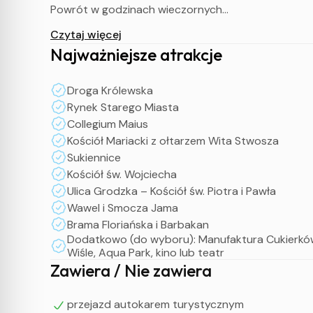
Powrót w godzinach wieczornych
Czytaj więcej
Najważniejsze atrakcje
UWAGA !
Powyższy program jest ramowy i może ulegać zmia
Droga Królewska
Rynek Starego Miasta
Collegium Maius
Kościół Mariacki z ołtarzem Wita Stwosza
Sukiennice
Kościół św. Wojciecha
Ulica Grodzka – Kościół św. Piotra i Pawła
Wawel i Smocza Jama
Brama Floriańska i Barbakan
Dodatkowo (do wyboru): Manufaktura Cukierkó
Wiśle, Aqua Park, kino lub teatr
Zawiera / Nie zawiera
przejazd autokarem turystycznym