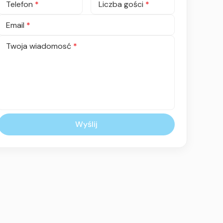
Telefon
*
Liczba gości
*
Email
*
Twoja wiadomosć
*
Wyślij