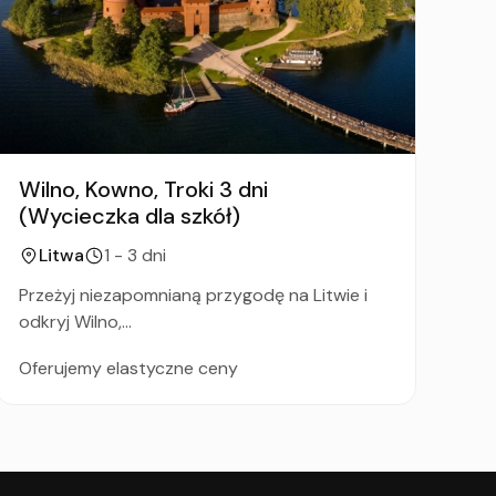
Wilno, Kowno, Troki 3 dni
Wi
(Wycieczka dla szkół)
dl
Litwa
1 - 3 dni
Przeżyj niezapomnianą przygodę na Litwie i
Od
odkryj Wilno,...
wyj
Oferujemy elastyczne ceny
Of