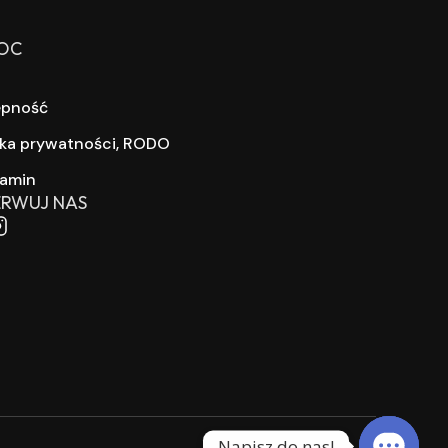
OC
ępność
yka prywatności, RODO
lamin
RWUJ NAS
Napisz do nas!