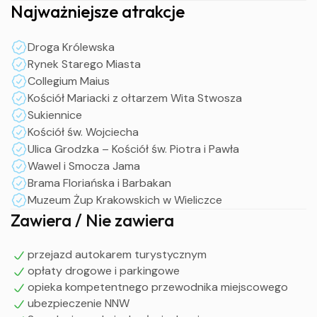
Najważniejsze atrakcje
II dzień
Droga Królewska
Rynek Starego Miasta
Śniadanie
Collegium Maius
Zwiedzanie Krakowa z przewodnikiem: Manufaktura
Kościół Mariacki z ołtarzem Wita Stwosza
Cukierków "Ciuciu", Planty, Kościół św. Wojciecha, ul.
Sukiennice
Grodzka, Kościół św. Piotra i Pawła, Kazimierz
Kościół św. Wojciecha
Czas na zakup pamiątek
Ulica Grodzka – Kościół św. Piotra i Pawła
Opcjonalnie „Wioski Świata“
Wawel i Smocza Jama
Obiadokolacja i nocleg
Brama Floriańska i Barbakan
Muzeum Żup Krakowskich w Wieliczce
III dzień
Zawiera / Nie zawiera
Śniadanie
Zwiedzanie z przewodnikiem: Wieliczka – Muzeum Żup
przejazd autokarem turystycznym
opłaty drogowe i parkingowe
Krakowskich
opieka kompetentnego przewodnika miejscowego
Opcjonalnie: Łagiewniki, Ogród Doświadczeń
ubezpieczenie NNW
Przyjazd na miejsce zbiórki w godzinach wieczornych