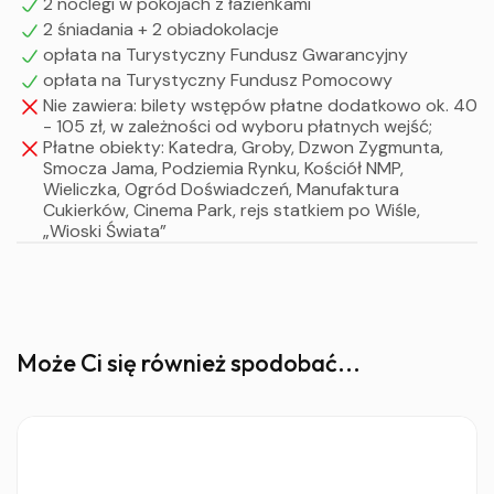
2 noclegi w pokojach z łazienkami
2 śniadania + 2 obiadokolacje
opłata na Turystyczny Fundusz Gwarancyjny
opłata na Turystyczny Fundusz Pomocowy
UWAGA !
Nie zawiera: bilety wstępów płatne dodatkowo ok. 40
Powyższy program jest ramowy i może ulegać zmianom
- 105 zł, w zależności od wyboru płatnych wejść;
w zależności od potrzeb grupy.
Płatne obiekty: Katedra, Groby, Dzwon Zygmunta,
Smocza Jama, Podziemia Rynku, Kościół NMP,
Wieliczka, Ogród Doświadczeń, Manufaktura
Cukierków, Cinema Park, rejs statkiem po Wiśle,
„Wioski Świata”
Może Ci się również spodobać...