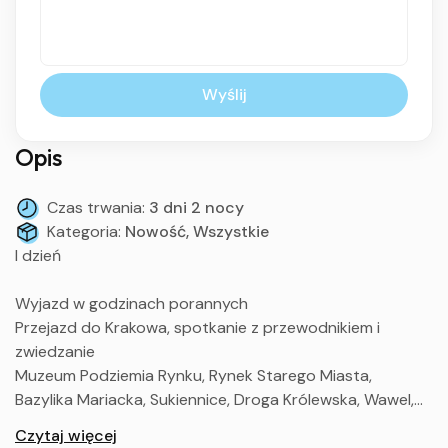
Wyślij
Opis
Czas trwania:
3 dni 2 nocy
Kategoria:
Nowość, Wszystkie
I dzień
Wyjazd w godzinach porannych
Przejazd do Krakowa, spotkanie z przewodnikiem i
zwiedzanie
Muzeum Podziemia Rynku, Rynek Starego Miasta,
Bazylika Mariacka, Sukiennice, Droga Królewska, Wawel,
Katedra, Groby, Dzwon Zygmunta, Smocza Jama
Czytaj więcej
Przejazd na zakwaterowanie, obiadokolacja, nocleg