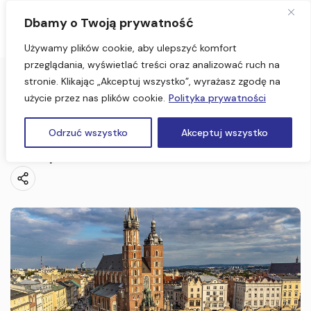
Dbamy o Twoją prywatność
Używamy plików cookie, aby ulepszyć komfort
przeglądania, wyświetlać treści oraz analizować ruch na
stronie. Klikając „Akceptuj wszystko”, wyrażasz zgodę na
Strona Główna
użycie przez nas plików cookie.
Polityka prywatności
Kraków, Wieliczka 3 dni (Wycieczki dla szkół)
Kraków, Wieliczka 3 dni (Wycieczki dla
Odrzuć wszystko
Akceptuj wszystko
szkół)