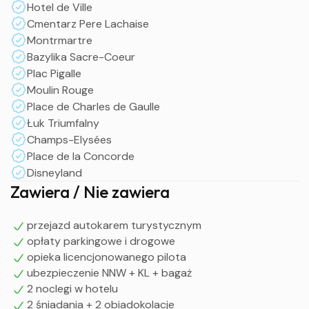
Hotel de Ville
nekropolia miasta (m. in. grób Fryderyka Chopina),
Cmentarz Pere Lachaise
Montrmartre - dzielnica artystów - malarzy z
Montrmartre
malowniczymi uliczkami, Bazylika Sacre-Coeur, Plac
Bazylika Sacre-Coeur
Pigalle ze słynnym kabaretem Moulin Rouge, Place de
Plac Pigalle
Charles de Gaulle, Łuk Triumfalny – Arc de Triomphe
Moulin Rouge
Spacer Champs-Elysées, najsławniejszą arterią stolicy
Place de Charles de Gaulle
Francji, Place de la Concorde
Łuk Triumfalny
Opcjonalnie rejs statkiem po Sekwanie
Champs-Elysées
Obiadokolacja i nocleg
Place de la Concorde
Disneyland
IV dzień
Zawiera / Nie zawiera
Śniadanie
Wyjazd do Disneylandu – zwiedzanie najpiękniejszego
przejazd autokarem turystycznym
opłaty parkingowe i drogowe
parku rozrywki dla dzieci i dorosłych w Europie. W
opieka licencjonowanego pilota
bajkowej scenerii czekać nas będą atrakcje z pięciu
ubezpieczenie NNW + KL + bagaż
różnorodnych krain, a także Myszka Miki i Kaczor Donald.
2 noclegi w hotelu
Znajdziemy się w królestwie marzeń i najnowszej techniki,
2 śniadania + 2 obiadokolacje
w domu lalek z całego świata i w krainie piratów.