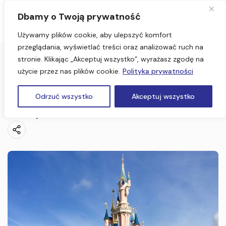
Dbamy o Twoją prywatność
Używamy plików cookie, aby ulepszyć komfort
przeglądania, wyświetlać treści oraz analizować ruch na
stronie. Klikając „Akceptuj wszystko”, wyrażasz zgodę na
Strona Główna
użycie przez nas plików cookie.
Polityka prywatności
Paryż, Disneyland 5 dni (Wycieczka dla szkół)
Paryż, Disneyland 5 dni (Wycieczka dla
Odrzuć wszystko
Akceptuj wszystko
szkół)