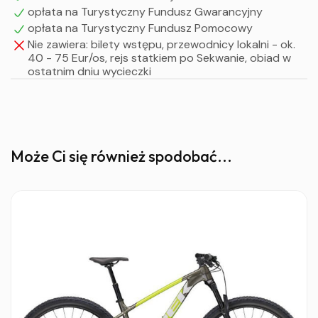
opłata na Turystyczny Fundusz Gwarancyjny
Będziemy podróżować w czasie i przestrzeni z
opłata na Turystyczny Fundusz Pomocowy
bohaterami filmów Walta Disneya
Nie zawiera: bilety wstępu, przewodnicy lokalni - ok.
W godzinach wieczornych wyjazd do Polski
40 - 75 Eur/os, rejs statkiem po Sekwanie, obiad w
ostatnim dniu wycieczki
V dzień
Przyjazd na miejsce zbiórki w godzinach popołudniowych
Może Ci się również spodobać...
UWAGA !
Powyższy program jest ramowy i może ulegać zmianom
w zależności od potrzeb grupy.