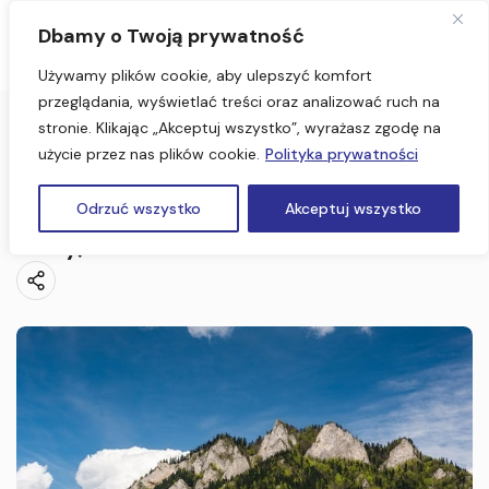
Dbamy o Twoją prywatność
Używamy plików cookie, aby ulepszyć komfort
przeglądania, wyświetlać treści oraz analizować ruch na
stronie. Klikając „Akceptuj wszystko”, wyrażasz zgodę na
Strona Główna
użycie przez nas plików cookie.
Polityka prywatności
Zakopane, Pieniny 3 dni (Wycieczka dla firmy)
Zakopane, Pieniny 3 dni (Wycieczka dla
Odrzuć wszystko
Akceptuj wszystko
firmy)