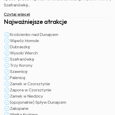
Szafranówkę
Przejazd na zakwaterowanie, obiadokolacja i nocleg
Czytaj więcej
Najważniejsze atrakcje
II dzień
Krościenko nad Dunajcem
Śniadanie
Wąwóz Homole
Spotkanie z przewodnikiem i wejście na Trzy Korony
Dubraszkę
Zwiedzanie Szawnicy
Wysoki Wierch
Czorsztyn: zamek i zapora
Szafranówkę
Niedzica: zwiedzanie zamku
Trzy Korony
Opcjonalnie: spływ Dunajcem lub wjazd na Palenicę
Szawnicę
Obiadokolacja i nocleg
Palenicę
Zamek w Czorsztynie
III dzień
Zapora w Czorsztynie
Zamek w Niedzicy
Śniadanie
(opcjonalnie) Spływ Dunajcem
Zwiedzanie Zakopanego z przewodnikiem: Wielka i Mała
Zakopane
Krokiew, cmentarz na Pęksowym Brzysku, Gubałówka –
Wielka Krokiew