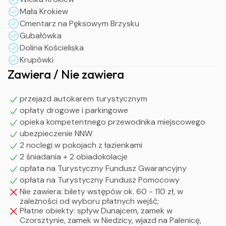
podziwianie panoramy Tatr
Mała Krokiew
Opcjonalnie: spacer do Doliny Kościeliskiej
Cmentarz na Pęksowym Brzysku
Spacer po Krupówkach, zakup pamiątek
Gubałówka
Przyjazd na miejsce zbiórki w godzinach wieczornych
Dolina Kościeliska
Krupówki
Zawiera / Nie zawiera
UWAGA !
Powyższy program jest ramowy i może ulegać zmianom
przejazd autokarem turystycznym
opłaty drogowe i parkingowe
w zależności od potrzeb grupy.
opieka kompetentnego przewodnika miejscowego
ubezpieczenie NNW
2 noclegi w pokojach z łazienkami
2 śniadania + 2 obiadokolacje
opłata na Turystyczny Fundusz Gwarancyjny
opłata na Turystyczny Fundusz Pomocowy
Nie zawiera: bilety wstępów ok. 60 - 110 zł, w
zależności od wyboru płatnych wejść;
Płatne obiekty: spływ Dunajcem, zamek w
Czorsztynie, zamek w Niedzicy, wjazd na Palenicę,