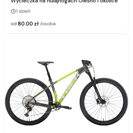
Wycieczka na hulajnogach Olesno i okolice
1 dzień
80.00 zł
od
/osoba