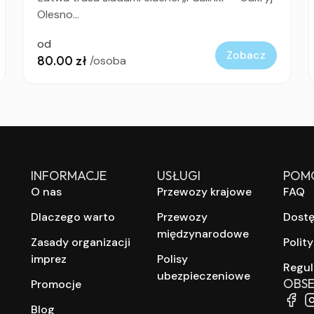
Olesno...
od
Zobacz
80.00 zł
/osoba
INFORMACJE
USŁUGI
POM
O nas
Przewozy krajowe
FAQ
Dlaczego warto
Przewozy
Dost
międzynarodowe
Zasady organizacji
Polit
imprez
Polisy
Regu
ubezpieczeniowe
OBSE
Promocje
Blog