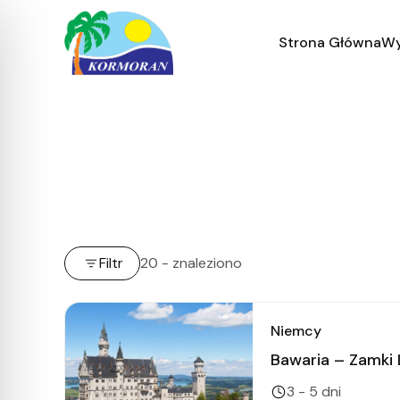
Strona Główna
Wy
Filtr
20 - znaleziono
Niemcy
Bawaria – Zamki L
3 - 5 dni