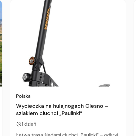
Polska
Wycieczka na hulajnogach Olesno –
szlakiem ciuchci „Paulinki”
1 dzień
Łatwa trasa śladami ciuchci „Paulinki” – odkryj