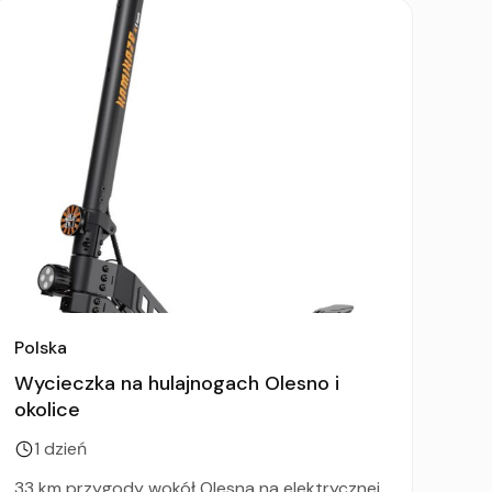
Polska
Wycieczka na hulajnogach Olesno i
okolice
1 dzień
33 km przygody wokół Olesna na elektrycznej