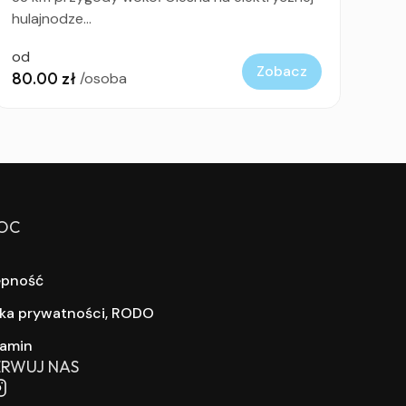
hulajnodze...
od
Zobacz
80.00 zł
/osoba
OC
ępność
yka prywatności, RODO
lamin
RWUJ NAS